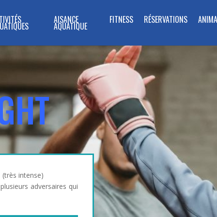
TIVITÉS
AISANCE
FITNESS
RÉSERVATIONS
ANIMA
UATIQUES
AQUATIQUE
IGHT
.
(très intense)
plusieurs adversaires qui