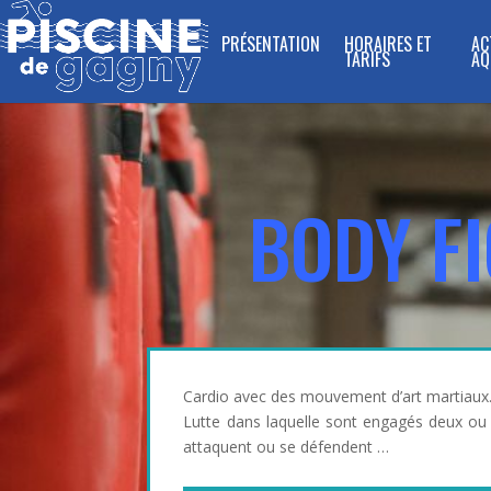
PRÉSENTATION
HORAIRES ET
AC
TARIFS
AQ
BODY F
Cardio avec des mouvement d’art martiaux
Lutte dans laquelle sont engagés deux ou 
attaquent ou se défendent …